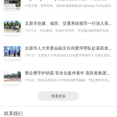
中国方案，世界回响。国际权威基建媒体Highways.Today连续刊文，深度解码喜跃发集团在常温再生与乳化增强领域的突...
太原市住建、城管、交通系统领导一行深入喜跃发调研
7月21日，市住建局、市城乡管理局、市交通运输局相关负责人，太原市政建设集团、市市政工程设计研究院、市城乡规划设计研究院...
太原市人大常委会副主任何爱萍带队赴喜跃发集团开展入企服务调研
7月7日，太原市人大常委会副主任何爱萍带领市人大相关委室负责人，深入喜跃发集团开展入企服务调研。喜跃发集团董事长刘跃接待...
警企携手护幼苗 安全头盔伴童年 喜跃发集团向阳曲三校捐赠5300顶安全头盔
7月3日，阳曲县新阳街小学操场内暖意融融，“警企携手护幼苗 安全头盔伴童年”公益捐赠仪式在此举行。在阳曲县政府副县长、公...
查看更多
联系我们