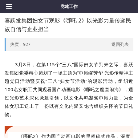
党建⼯作
喜跃发集团妇女节观影《哪吒 2》以光影力量传递民
族自信与企业担当
热度：
927
返回列表
3月8日，在第115个“三八”国际妇女节到来之际，喜跃
发集团党委精心策划了一场主题为“巾帼绽芳华·光影传精神主
题党日活动暨庆祝“三八”妇女节活动”的观影活动，组织近
100名女职工共同观看国产动画电影《哪吒之魔童闹海》，通
过光影艺术深化党建引领，以文化共鸣凝聚巾帼力量，为全
体女职工送上了一份既有文化内涵又饱含组织关怀的节日礼
物。
《哪吒2》作为国产动画电影的里程碑式作品，深度