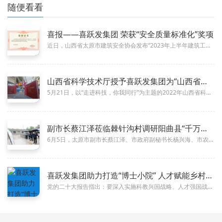
随便看看
喜报——喜跃发集团 荣获“安全质量标准化”奖项
10-08
近日，山西省太原市建筑安全协会发布“2023年上半年建筑工程安全质量标准化”评选结果，山西喜跃发道路建设养护集团有限公司...
山西省科学技术厅授予喜跃发集团为“山西省科普基地”！
07-05
5月21日，以“走进科技，你我同行”为主题的2022年山西省科技活动周在省科技馆正式启动。活动旨在推动全社会形成讲科学、...
副市长蔡江泽莅临棘针沟村调研阳曲县“千万工程”重点建设精品示
06-24
6月5日，太原市副市长蔡江泽、市政府副秘书长杨兴海、市农业农村局二级调研员南红卫、县委副书记、统战部部长吴英志及阳曲县相...
喜跃发集团助力打造“博士小院” 人才赋能乡村振兴
06-13
党的二十大报告指出：要深入实施科教兴国战略、人才强国战略、创新驱动发展战略。人才蔚起，城市方兴。人才是加快发展新质生产力...