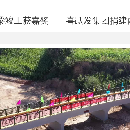
桥梁竣工获嘉奖——喜跃发集团捐建