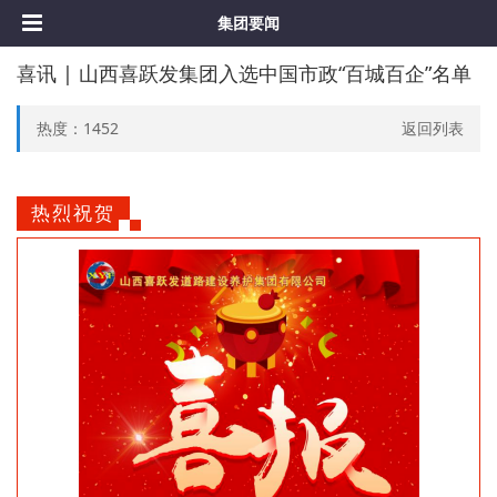
集团要闻
喜讯 | 山西喜跃发集团入选中国市政“百城百企”名单
热度：
1452
返回列表
热烈祝贺