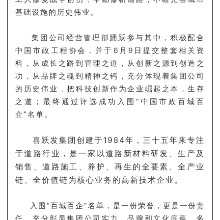
基础设施的历史伟业。
集团公司经营管理部踊跃参与其中，积极配合
中国市政工程协会，并于6月9日提交整套相关资
料，从成长之路到管理之道，从创新之源到创造之
功，从品牌之魂到精神之钙，充分体现着集团公司
的历史伟业，把科技创新作为企业崛起之本，生存
之道；最终通过评选成功入围“中国市政百城百
企”名单。
喜跃发集团创建于
1984年，三十五年来专注
于道路行业，是一家以道路新材料研发、生产及
销售、道路施工、养护、再生的全要素、全产业
链、全价值链为核心业务的高新技术企业。
入围“百城百企”名单，是一份荣誉，更是一份责
任，充分彰显集团公司实力、品牌和文化底蕴。多