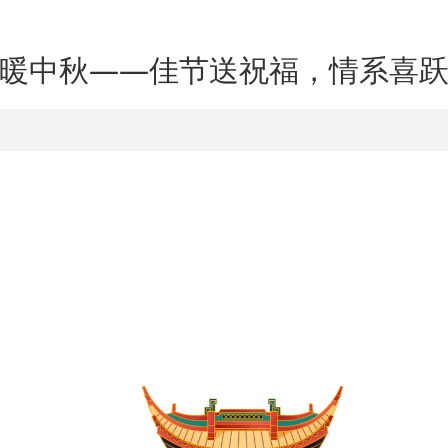
暖中秋——佳节送祝福，情系喜