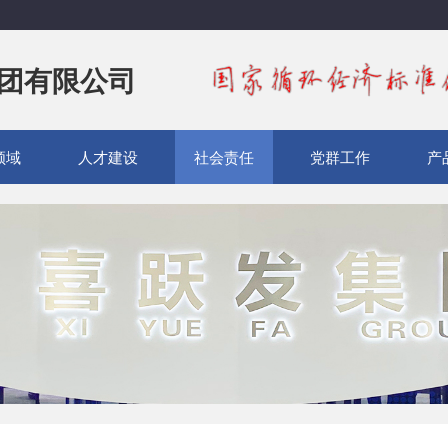
团有限公司
领域
人才建设
社会责任
党群工作
产