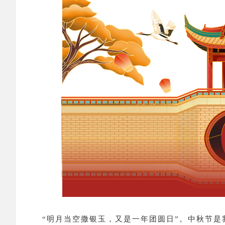
“明月当空撒银玉，又是一年团圆日”。
中秋节是