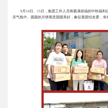
9月14日、15日，集团工作人员将载满祝福的中秋
庆气氛中。圆圆的月饼寓意团圆美好，象征着团结友爱，幸