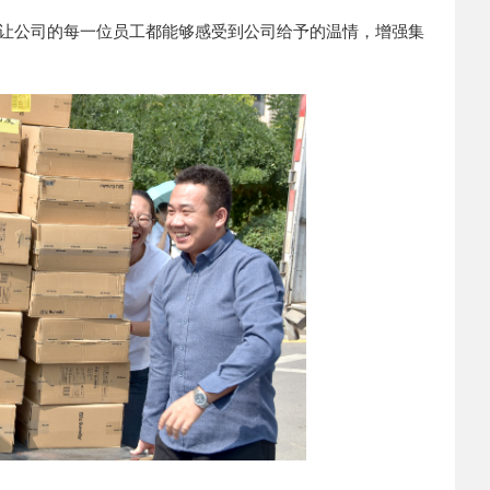
让公司的每一位员工都能够感受到公司给予的温情，增强集