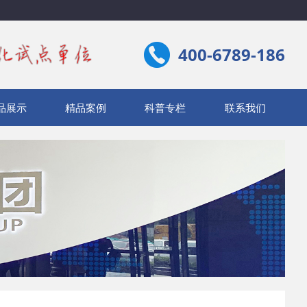
400-6789-186
品展示
精品案例
科普专栏
联系我们