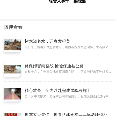
综合人事部
梁晓芸
随便看看
树木浇冬水，开春发得美
03-02
近日来，随着天气愈发寒冷，山西喜跃发生态园林开发有限公司对周边育苗地、绿化带、经济林及草坪各处苗木展开了大规模冬季灌溉工...
路保姆冒雨奋战 抢险保通县公路
03-02
金秋十月，在全国各地欢度国庆之际，山西多地迎来了连绵多日的强降雨。受持续强降雨影响，太原市阳曲县康西公路等多处路段出现山...
精心准备、全力以赴完成试验段施工
03-02
自十月中旬以来，路保姆公司试验路段工程如火如荼的进行中，本次试验段工程主要围绕罩面、灌缝、防护、亮化、标线等5大类，14...
提高安全意识，提升技能水平——路桥建设公司组织开展安全及技术
07-05