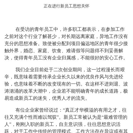
正在进行新员工思想关怀
在受访的青年员工中，许多职工都表示，在参加工作
之前对这个行业了解甚少，对长期远离家庭，异地工作没有
充分的思想准备。致使被分配到项目偏远地区的青年很少接
触外界，婚恋、家庭、饮食、难请假等问题得不到妥善解
决，使得青年员工没有企业归属感，不能很好的安心工作。
我们企业目前处于二次创业期间，这一过程漫长而艰
辛，既意味着需要传承企业长久以来的优良作风与先进经
验，也意味着不断的改变现有的一切。在这样不进则退、波
涛汹涌的改革大潮中，企业若不能明确青年的成长道路，极
易造成新员工的迷失，优秀人才的流失。
有位企业家曾经说过：
“真正才华横溢的有用之才，往
往又充满个性而难以驾驭”。新员工常被认为是“最难管理的
人”，刚刚入职的新员工，自主意识强，往往思想意识活
跃，对于工作中传统的管理模式、工作方法存在异议或有其