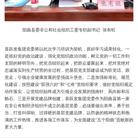
阳曲县委非公和社会组织工委专职副书记 张有旺
喜跃发集团党委将以此次学习培训为契机，抓好学习成果转化。一
是抓好党的政治建设，强化党组织政治功能，树立党的一切工作到
支部的鲜明导向，把党员组织起来，把群众凝聚起来，把对党绝对
忠诚落实到生产经营的全过程，把基层党支部建设成为听党话、跟
党走，引领企业健康发展的坚强战斗堡垒。二是加强标准化、规范
化建设，按照建设“双强六好”和“七有”党组织要求，做好党组织规定
动作落实，让党组织始终成为引领企业发展的指南针、风向标和压
舱石。三是开展党建品牌创建，喜跃发集团党委作为阳曲县第一家
在非公有制经济组织中成立的基层党委，必须要做出表率，勇于担
当，打造叫得响、过得硬的基层党建品牌。以昂扬的精神状态和饱
满的工作热情，推进各项工作落实，为全面建设“五个阳曲”贡献新的
更大力量。