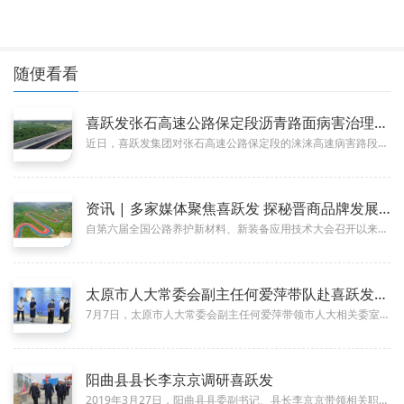
随便看看
喜跃发张石高速公路保定段沥青路面病害治理工程顺利完工
08-12
近日，喜跃发集团对张石高速公路保定段的涞涞高速病害路段进行修复治理，该工程已顺利完工。在本次项目所承揽的G9511（K6...
资讯 | 多家媒体聚焦喜跃发 探秘晋商品牌发展之路
01-09
自第六届全国公路养护新材料、新装备应用技术大会召开以来，喜跃发受到了省内新闻媒体的广泛关注，通过图文视频等形式，多角度，...
太原市人大常委会副主任何爱萍带队赴喜跃发集团开展入企服务调研
07-28
7月7日，太原市人大常委会副主任何爱萍带领市人大相关委室负责人，深入喜跃发集团开展入企服务调研。喜跃发集团董事长刘跃接待...
阳曲县县长李京京调研喜跃发
03-27
2019年3月27日，阳曲县县委副书记、县长李京京带领相关职能部门领导来我公司进行考察指导工作，喜跃发集团董事长刘跃、喜...