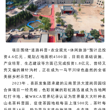
项目围绕“道路科普+农业观光+休闲旅游”预计总投
资4.6亿元，规划占地面积4500亩，目前在基础设施、
产业培育、生态建设等方面已完成投资1.8亿元。曾经又
穷又偏的棘针沟村，正在成为一马平川绿色盎然的全省
美丽乡村示范村。
2023年，喜跃发集团承建的云南景洪大渡岗田园综
合体项目一经亮相，色彩斑斓的彩虹路迅速成为当地网
红打卡地，被WRCA世界纪录认证为世界最大大叶种名
山名茶科普园。促使茶园地租每亩上涨500元，茶叶每
斤提高18元，助力茶马古道向旅游路、生态路、产业路