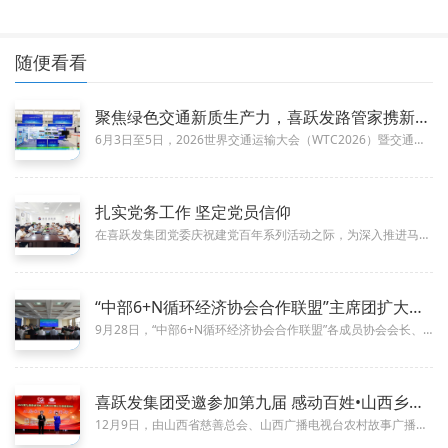
随便看看
聚焦绿色交通新质生产力，喜跃发路管家携新材料矩阵参加2026
06-11
6月3日至5日，2026世界交通运输大会（WTC2026）暨交通科技博览会在天津国家会展中心盛大召开。喜跃发集团·路管家...
扎实党务工作 坚定党员信仰
08-24
在喜跃发集团党委庆祝建党百年系列活动之际，为深入推进马克思主义政党建设，夯实党建工作基础，加强发展党员基础性工作，培养造...
“中部6+N循环经济协会合作联盟”主席团扩大会议及企业座谈会
10-14
9月28日，“中部6+N循环经济协会合作联盟”各成员协会会长、负责人及相关领域专家代表，齐聚喜跃发集团，举行联盟主席团扩...
喜跃发集团受邀参加第九届 感动百姓•山西乡村爱心大使颁奖典礼
12-19
12月9日，由山西省慈善总会、山西广播电视台农村故事广播节目中心、山西省农村文化促进会联合主办、喜跃发集团协办的2023...