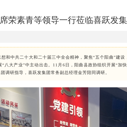
席荣素青等领导一行莅临喜跃发
想和中共二十大和二十届三中全会精神，聚焦“五个阳曲”建设
展“八大产业”中主动出击。11月6日，阳曲县政协组织开展“加
集团调研指导，喜跃发集团常务副总经理金芳陪同调研。