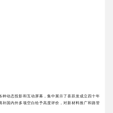
各种动态投影和互动屏幕，集中展示了喜跃发成立四十年
填补国内外多项空白给予高度评价，对新材料推广和路管