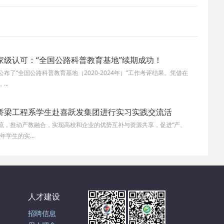
家级认可：“全国公路科普教育基地”续期成功！
布了“全国公路科普教育基地（2020-2024年）”工作考评结果。凭借在
..
桥梁工程系学生赴喜跃发集团进行实习实践交流活
流，推动产教融合，实现高校和企业的优势互补与资源共享，促进“产、
学生的实...
人才建设
招聘信息