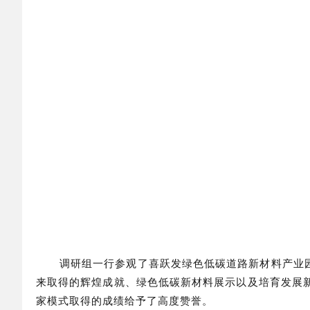
调研组一行参观了喜跃发绿色低碳道路新材料产业
来取得的辉煌成就、绿色低碳新材料展示以及培育发展
家模式取得的成绩给予了高度赞誉。