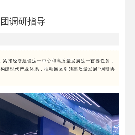
集团调研指导
，紧扣经济建设这一中心和高质量发展这一首要任务，
快构建现代产业体系，推动园区引领高质量发展”调研协