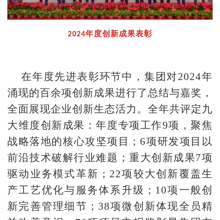
年度创新成果表彰
2024
在年度先进表彰环节中，集团对
2024年
涌现的百余项创新成果进行了总结与嘉奖，
全面展现企业创新生态活力。全年共评定九
大维度创新成果：年度专项工作9项，聚焦
战略落地的核心攻坚项目；6项研发项目以
前沿技术破解行业难题；重大创新成果7项
驱动业务模式革新；22项较大创新覆盖生
产工艺优化与服务体系升级；10项一般创
新完善管理细节；38项微创新体现全员精