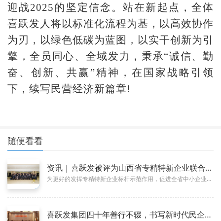
迎战
2025的坚定信念。站在新起点，全体
喜跃发人将以标准化流程为基，以高效协作
为刃，以绿色低碳为蓝图，以实干创新为引
擎，全员同心、全域发力，秉承“诚信、勤
奋、创新、共赢”精神，在国家战略引领
下，续写民营经济新篇章!
随便看看
资讯 | 喜跃发被评为山西省专精特新企业联合会副主席单位
01-09
为更好的发挥专精特新企业标杆示范作用，促进全省中小企业高质量发展，落实楼阳生书记在工业高质量发展大会中关于“组建‘专精特...
喜跃发集团四十年善行不辍，书写新时代民企担当
01-26