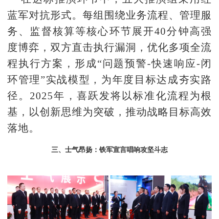
蓝军对抗形式。每组围绕业务流程、管理服
务、监督核算等核心环节展开
40分钟高强
度博弈，双方直击执行漏洞，优化多项全流
程执行方案，形成“问题预警-快速响应-闭
环管理”实战模型，为年度目标达成夯实路
径。2025年，喜跃发将以标准化流程为根
基，以创新思维为突破，推动战略目标高效
落地。
三、士气昂扬：铁军宣言唱响攻坚斗志