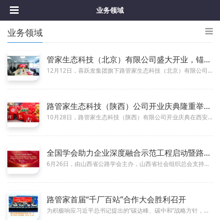
业务领域
业务领域
管家生态科技（北京）有限公司盛大开业，锚定华北开启绿色交通新程
12月12日，喜跃发集团旗下路管家生态科技（北京）有限公司开业典礼在京隆重举行。中国社会组织促进会会长杨岳、副秘书长贾卫...
路管家生态科技（陕西）公司开业庆典隆重举行，开启西北地区道路智慧养护新篇章
10月28日，路管家生态科技（陕西）有限公司开业庆典在西安隆重举行。高朋满座，共贺新篇庆典现场特邀近百位嘉宾齐聚一堂，包...
全国学会助力企业深度融合示范工程启动暨路管家第二届“百厂千站、万名工匠”发展合作大会顺利召开​
6月26日，由山西省公路学会主办，山西省社会组织总会支持，山西省公路学会养护专业委员会、喜跃发集团、路管家生态科技（上海...
路管家首届“千厂百站”合作大会胜利召开
为积极响应习近平总书记提出的“碳达峰、碳中和”战略方针，大力推动新质生产力，5月24日路管家首届“百厂千站”合作大会在喜...