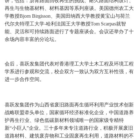
讲
，
包括：
沥青路面回收再生的挑战、耐久路面结构设计、
再生与生物基材料、材料基因等系列座谈。美国德州农工大
学教授
Bjorn Birgisson、美国田纳西大学教授黄宝山与荷兰
代尔夫特理工大学-哈利法国王大学教授Tom Scarpas就智
能、灵活和可持续路面进行了专题座谈会。会议还举办了十
余场内容丰富的分论坛。
会后，喜跃发集团代表对香港理工大学土木工程及环境工程
学系进行参观和交流，校企双方一致认为双方互补性强，有
进一步合作空间。
喜跃发集团作为山西省废旧路面再生循环利用产业技术创新
战略联盟牵头单位，国家循环经济标准化企业，中国道路养
护再生行业、绿色低碳新材料领域唯一的国家级专精特
新
“小巨人”企业。三十多年来专注道路行业，积极开展废旧
道路材料、建筑废弃物和工业固废再生利用，道路材料的不