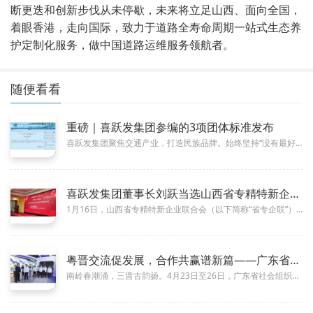
断更迭和创新步伐从未停歇，未来将立足山西、面向全国，
着眼香港，走向国际，致力于道路全寿命周期一站式生态养
护定制化服务，做中国道路运维服务领航者。
随便看看
重磅｜喜跃发集团参编的3项团体标准发布
06-22
喜跃发集团聚焦交通产业，打造民族品牌。始终坚持“没有最好，只有更好”和“永远领先一步”的发展理念，持续创新。在产学研合作...
喜跃发集团董事长刘跃当选山西省专精特新企业联合会第二届理事会
01-26
1月16日，山西省专精特新企业联合会（以下简称“省专企联”）第二届会员大会在太原隆重召开。本次大会以“协同聚力 合创共赢...
粤晋交流促发展，合作共赢谱新篇——广东省社会组织总会考察团到
05-06
南岭春潮涌，三晋古韵扬。4月23日至26日，广东省社会组织总会党委书记、会长王长胜率26人考察团莅临山西交流考察。从南海...