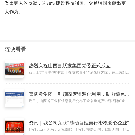
做出更大的贡献，为
加快建设科技强国、交
通强国贡献出更
大作为。
随便看看
热烈庆祝山西喜跃发集团党委正式成立
07-01
点击上方“蓝字”关注我们 在我党百年华诞来临之际，在上级组织的亲切关怀与大力支持下，近日，中国共产党山西喜跃发集团委...
喜跃发集团：引领固废资源化利用，助力绿色低碳发展
12-16
近日，山西省工业和信息化厅公布了全省重点产业链“链核”企业名单。喜跃发国际环保新材料股份有限公司凭借在固废资源化综合循环...
资讯 | 我公司荣获“感动百姓善行楷模爱心企业”
01-09
他们，助人为乐，无私奉献；他们，扶老助弱，默默无闻；他们，慷慨解囊，不图回报。走进人海，他们是沧海一粟；回归生活，他们平...