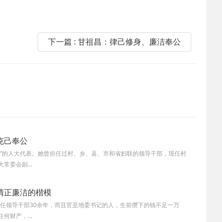
下一篇 : 甘祖昌：律己修身、廉洁奉公
克己奉公
角”的人大代表。她曾担任过村、乡、县、市和省妇联的领导干部，现任村
常委会副...
清正廉洁的楷模
当任领导干部30余年，而且官至地委书记的人，生前攒下的钱不足一万
何财产，...