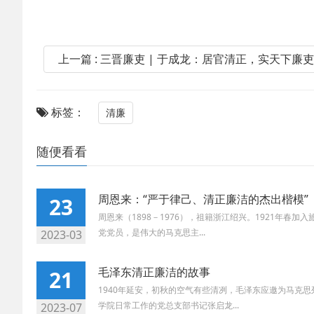
上一篇 : 三晋廉吏 | 于成龙：居官清正，实天下廉
标签：
清廉
随便看看
周恩来：“严于律己、清正廉洁的杰出楷模”
23
周恩来（1898－1976），祖籍浙江绍兴。1921年春
党党员，是伟大的马克思主...
2023-03
毛泽东清正廉洁的故事
21
1940年延安，初秋的空气有些清冽，毛泽东应邀为马克
学院日常工作的党总支部书记张启龙...
2023-07