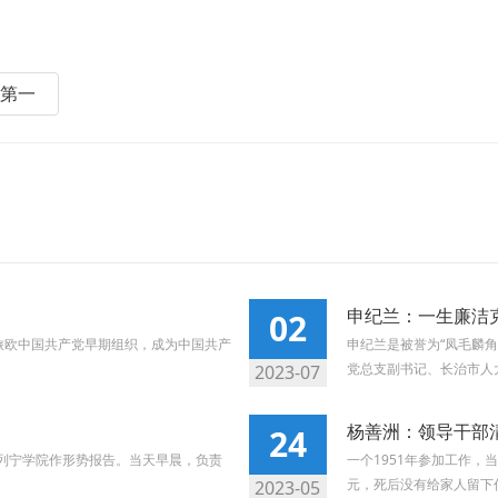
吏第一
申纪兰：一生廉洁
02
加入旅欧中国共产党早期组织，成为中国共产
申纪兰是被誉为“凤毛麟
党总支副书记、长治市人大
2023-07
杨善洲：领导干部
24
思列宁学院作形势报告。当天早晨，负责
一个1951年参加工作，
元，死后没有给家人留下任
2023-05